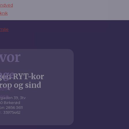
andved
knik‎
milie
vor
nge
gen RYT-kor
rop og sind
elle
ere
gaden 39, 3tv
0 Birkerød
on: 2856 3611
.: 35975462