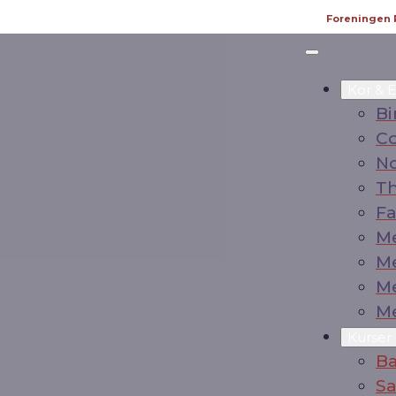
Foreningen R
Kor & 
Bi
C
No
Th
Fa
M
M
M
M
Kurser
B
Sa