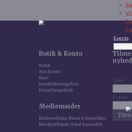
Sa
Vo
J
Fa
Events
Projek
Butik & Konto
Tilme
nyhed
Butik
Min Konto
Kurv
Navn
*
Handelsbetingelser
Privatlivspolitik
E-mail
*
Medlemsider
Tilm
Birkerød Jazz, Blues & Gospelkor
Nordsjællands Vokal Ensemble