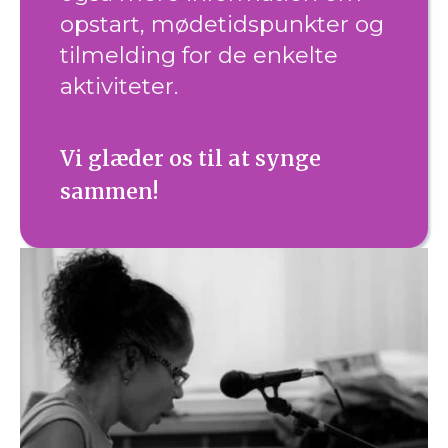
opstart, mødetidspunkter og
tilmelding for de enkelte
aktiviteter.
Vi glæder os til at synge
sammen!