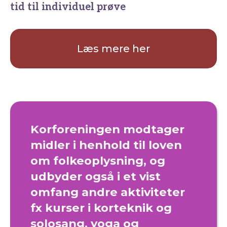
tid til individuel prøve
Læs mere her
Korforeningen modtager
midler i henhold til loven
om folkeoplysning, og
udbyder også i et vist
omfang andre aktiviteter
fx kurser i korteknik og
solosang, yoga og