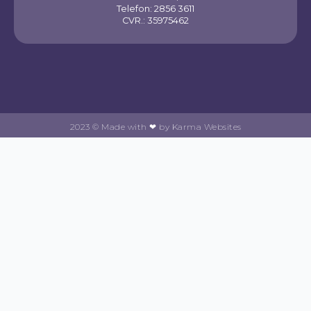
Telefon: 2856 3611
CVR.: 35975462
2023 © Made with ❤ by Karma Websites